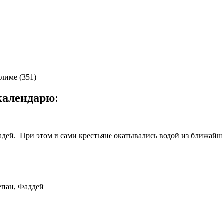
лиме (351)
календарю:
адей. При этом и сами крестьяне окатывались водой из ближайше
епан, Фаддей