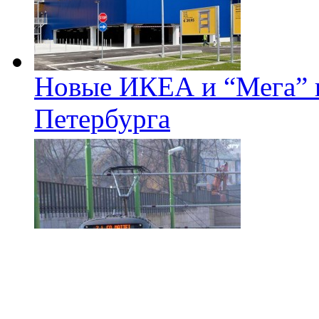
Новые ИКЕА и “Мега” п
Петербурга