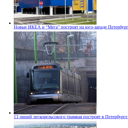
Новые ИКЕА и “Мега” построят на юго-западе Петербур
13 линий легкорельсового трамвая построят в Петербурге