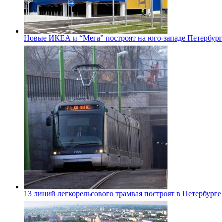
Новые ИКЕА и “Мега” построят на юго-западе Петербур
13 линий легкорельсового трамвая построят в Петербурге