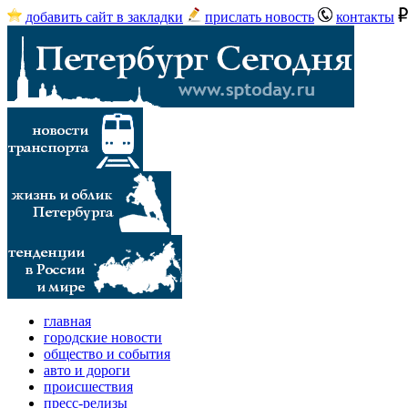
добавить сайт в закладки
прислать новость
контакты
главная
городские новости
общество и события
авто и дороги
происшествия
пресс-релизы