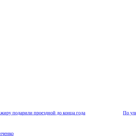
ажиру подарили проездной до конца года
По ул
нченко