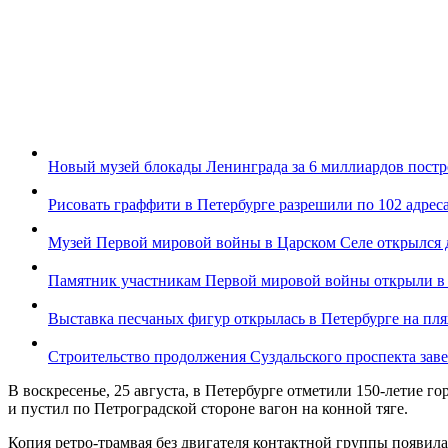
Новый музей блокады Ленинграда за 6 миллиардов постро
Рисовать граффити в Петербурге разрешили по 102 адрес
Музей Первой мировой войны в Царском Селе открылся 
Памятник участникам Первой мировой войны открыли в
Выставка песчаных фигур открылась в Петербурге на пл
Строительство продолжения Суздальского проспекта заве
В воскресенье, 25 августа, в Петербурге отметили 150-летие го
и пустил по Петроградской стороне вагон на конной тяге.
Копия ретро-трамвая без двигателя контактной группы появилас