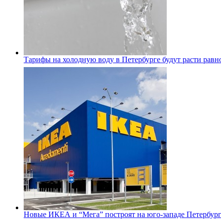
Тарифы на холодную воду в Петербурге будут расти равно
Новые ИКЕА и “Мега” построят на юго-западе Петербур