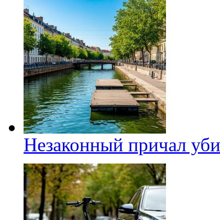
Незаконный причал уби