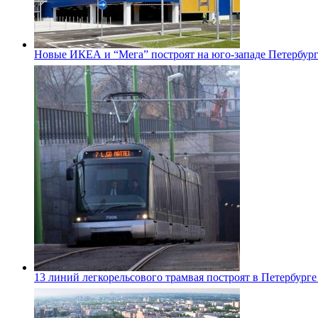
Новые ИКЕА и “Мега” построят на юго-западе Петербур
13 линий легкорельсового трамвая построят в Петербурге