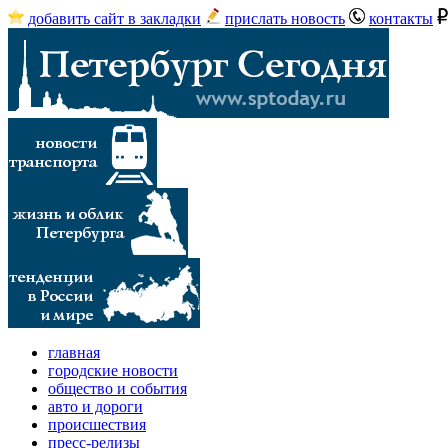
добавить сайт в закладки
прислать новость
контакты
главная
городские новости
общество и события
авто и дороги
происшествия
пресс-релизы