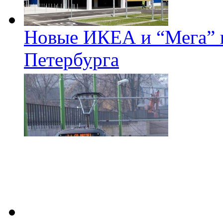
Новые ИКЕА и “Мега” п
Петербурга