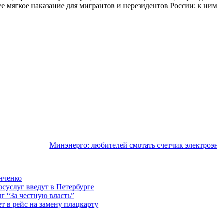
е мягкое наказание для мигрантов и нерезидентов России: к ним
Минэнерго: любителей смотать счетчик электроэ
нченко
осуслуг введут в Петербурге
г “За честную власть”
 в рейс на замену плацкарту