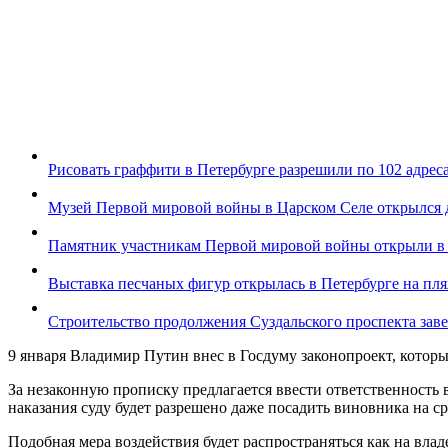
Рисовать граффити в Петербурге разрешили по 102 адрес
Музей Первой мировой войны в Царском Селе открылся 
Памятник участникам Первой мировой войны открыли в
Выставка песчаных фигур открылась в Петербурге на пл
Строительство продолжения Суздальского проспекта заве
9 января Владимир Путин внес в Госдуму законопроект, котор
За незаконную прописку предлагается ввести ответственность в
наказания суду будет разрешено даже посадить виновника на сро
Подобная мера воздействия будет распространяться как на вла