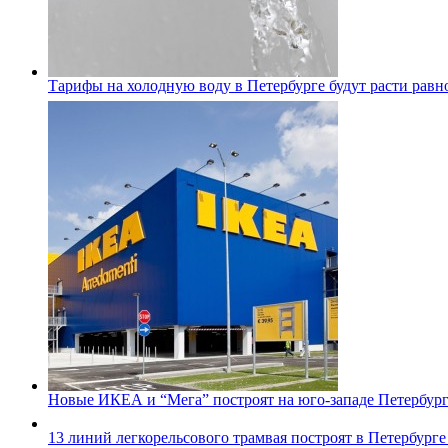
Тарифы на холодную воду в Петербурге будут расти равно
Новые ИКЕА и “Мега” построят на юго-западе Петербур
13 линий легкорельсового трамвая построят в Петербурге