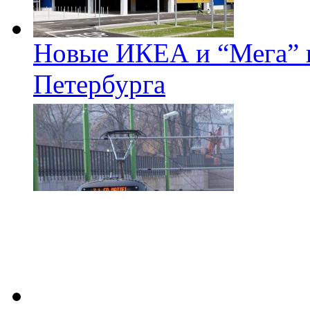
Новые ИКЕА и “Мега” п
Петербурга