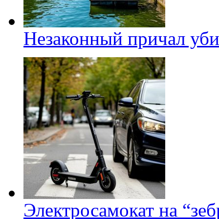
Незаконный причал уби
Электросамокат на “зеб