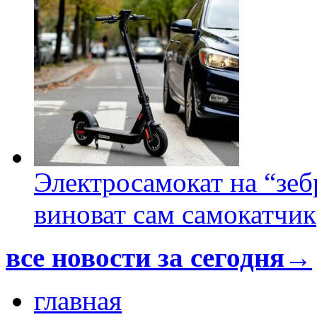
Электросамокат на “зеб
виноват сам самокатчик
все новости за сегодня→
главная