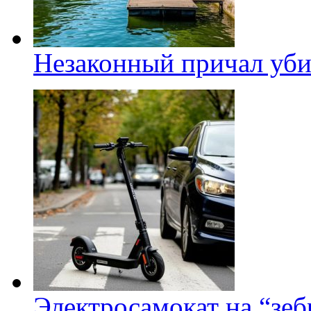
Незаконный причал уби
Электросамокат на “зеб