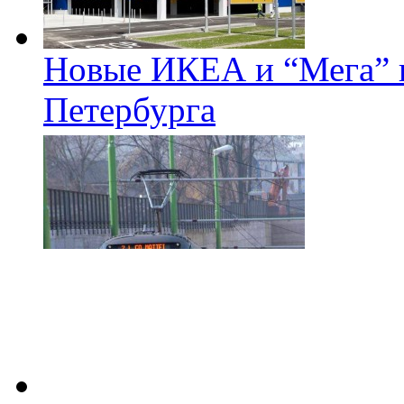
Новые ИКЕА и “Мега” п
Петербурга