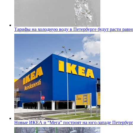
Тарифы на холодную воду в Петербурге будут расти равно
Новые ИКЕА и “Мега” построят на юго-западе Петербур