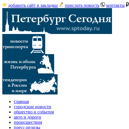
добавить сайт в закладки
прислать новость
контакты
главная
городские новости
общество и события
авто и дороги
происшествия
пресс-релизы