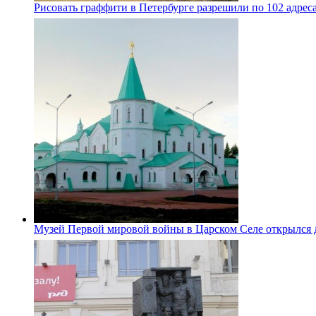
Рисовать граффити в Петербурге разрешили по 102 адрес
Музей Первой мировой войны в Царском Селе открылся 