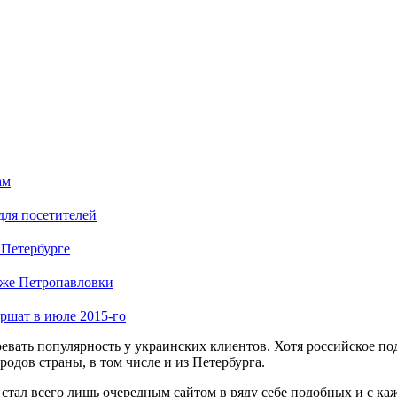
ам
для посетителей
 Петербурге
яже Петропавловки
ршат в июле 2015-го
евать популярность у украинских клиентов. Хотя российское под
ородов страны, в том числе и из Петербурга.
 стал всего лишь очередным сайтом в ряду себе подобных и с к