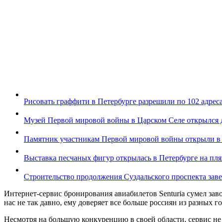
Рисовать граффити в Петербурге разрешили по 102 адрес
Музей Первой мировой войны в Царском Селе открылся 
Памятник участникам Первой мировой войны открыли в
Выставка песчаных фигур открылась в Петербурге на пл
Строительство продолжения Суздальского проспекта заве
Интернет-сервис бронирования авиабилетов Senturia сумел заво
нас не так давно, ему доверяет все больше россиян из разных г
Несмотря на большую конкуренцию в своей области, сервис не