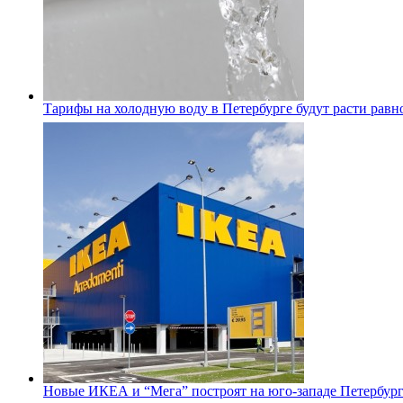
Тарифы на холодную воду в Петербурге будут расти равно
Новые ИКЕА и “Мега” построят на юго-западе Петербур