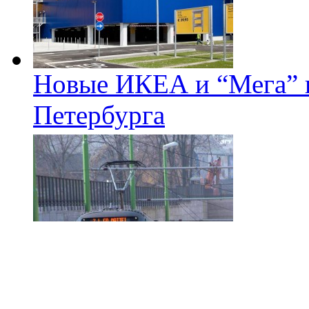
Новые ИКЕА и “Мега” п
Петербурга