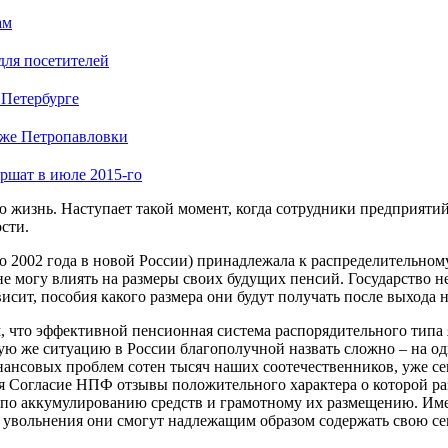
ам
для посетителей
 Петербурге
яже Петропавловки
ршат в июле 2015-го
сю жизнь. Наступает такой момент, когда сотрудники предприяти
сти.
о 2002 года в новой России) принадлежала к распределительном
е могу влиять на размеры своих будущих пенсий. Государство н
сит, пособия какого размера они будут получать после выхода 
, что эффективной пенсионная система распорядительного типа 
ю же ситуацию в России благополучной назвать сложно – на одн
ансовых проблем сотен тысяч наших соотечественников, уже се
 Согласие НПФ отзывы положительного характера о которой ра
а по аккумулированию средств и грамотному их размещению. Име
 увольнения они смогут надлежащим образом содержать свою сем