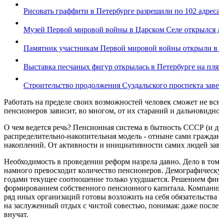
Рисовать граффити в Петербурге разрешили по 102 адрес
Музей Первой мировой войны в Царском Селе открылся 
Памятник участникам Первой мировой войны открыли в
Выставка песчаных фигур открылась в Петербурге на пл
Строительство продолжения Суздальского проспекта заве
Работать на пределе своих возможностей человек сможет не в
пенсионеров зависит, во многом, от их стараний и дальновидно
О чем ведется речь? Пенсионная система в бытность СССР (и д
распределительно-накопительная модель - отныне сами граждан
накоплений. От активности и инициативности самих людей зави
Необходимость в проведении реформ назрела давно. Дело в том
намного превосходит количество пенсионеров. Демографическу
годами текущее соотношение только ухудшается. Решением фин
формированием собственного пенсионного капитала. Компания
ряд иных организаций готовы возложить на себя обязательств
на заслуженный отдых с чистой совестью, понимая: даже после
внучат.