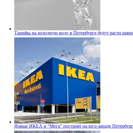
Тарифы на холодную воду в Петербурге будут расти равно
Новые ИКЕА и “Мега” построят на юго-западе Петербур