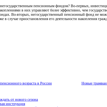
е с негосударственным пенсионным фондом? Во-первых, инвест
акоплениями в них управляют более эффективно, чем государст
ондах. Во-вторых, негосударственный пенсионный фонд не може
аже в случае приостановления его деятельности накопления гра
пенсионного возраста в России
Новые трамваи 
ждать от нового сезона
вая инструкция