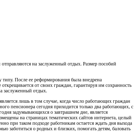
й отправляются на заслуженный отдых. Размер пособий
у типу. После ее реформирования была внедрена
е открещивается от своих граждан, гарантируя им сохранность
на заслуженный отдых.
является лишь в том случае, когда число работающих граждан
ого пенсионера сегодня приходится только два работающих, с
годня задумывающихся о завтрашнем дне, является
змещены на страницах тематических сайтов интернета, целый
нно при таком подходе работникам остается ждать дня выхода
ью заботиться о родных и близких, помогать детям, баловать