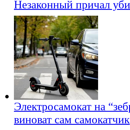
Незаконный причал уби
Электросамокат на “зеб
виноват сам самокатчик