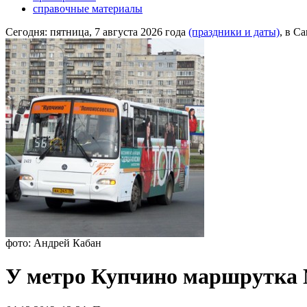
справочные материалы
Сегодня:
пятница, 7 августа 2026 года
(праздники и даты)
, в С
фото: Андрей Кабан
У метро Купчино маршрутка №