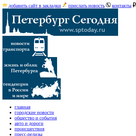
добавить сайт в закладки
прислать новость
контакты
главная
городские новости
общество и события
авто и дороги
происшествия
пресс-релизы