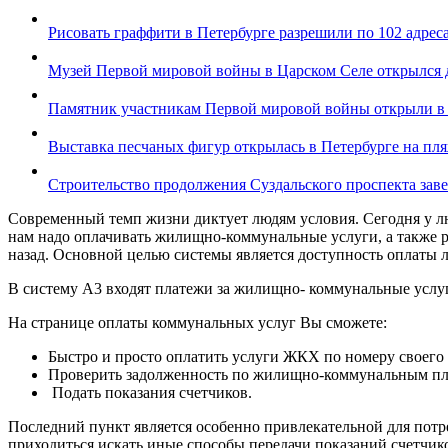
Рисовать граффити в Петербурге разрешили по 102 адрес
Музей Первой мировой войны в Царском Селе открылся 
Памятник участникам Первой мировой войны открыли в
Выставка песчаных фигур открылась в Петербурге на пл
Строительство продолжения Суздальского проспекта заве
Современный темп жизни диктует людям условия. Сегодня у лю
нам надо оплачивать жилищно-коммунальные услуги, а также 
назад. Основной целью системы является доступность оплаты 
В систему А3 входят платежи за жилищно- коммунальные услуг
На странице оплаты коммунальных услуг Вы сможете:
Быстро и просто оплатить услуги ЖКХ по номеру своего 
Проверить задолженность по жилищно-коммунальным пл
Подать показания счетчиков.
Последний пункт является особенно привлекательной для пот
приходиться искать иные способы передачи показаний счетчик