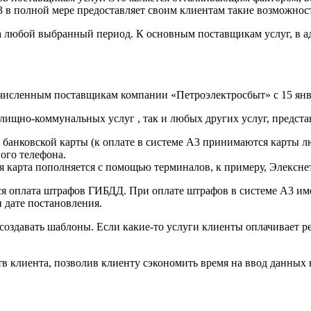
А3 в полной мере предоставляет своим клиентам такие возможнос
за любой выбранный период. К основным поставщикам услуг, в 
исленным поставщикам компании «Петроэлектросбыт» с 15 янва
лищно-коммунальных услуг , так и любых других услуг, предста
 банковской карты (к оплате в системе А3 принимаются карты л
ого телефона.
 карта пополняется с помощью терминалов, к примеру, Элекснет
ся оплата штрафов ГИБДД. При оплате штрафов в системе А3 им
 дате постановления.
создавать шаблоны. Если какие-то услуги клиенты оплачивает р
 клиента, позволив клиенту сэкономить время на ввод данных 