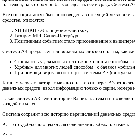
платежей, на котором он бы мог сделать все и сразу. Система 
Все операции могут быть произведены за текущий месяц или 
средства, относятся:
УП ВЦКП «Жилищное хозяйство»;
Газпром МРГ Санкт-Петербург;
Позитивным событием стало присоединение к вышепереч
Система А3 предлагает три возможных способа оплаты, как жи
Стандартным для многих платежных систем способом – с
Удобным для многих людей способом - с баланса мобильн
При помощи виртуальной карты системы А3 (виртуальная
К иным услугам, которые можно оплачивать через А3, относит
денежных средств, вводя информацию только о серии, номере и
Также система А3 ведет историю Ваших платежей и позволяет 
каждой из услуг.
Система сохранит всю историю перечислений денежных средств
А3 - это удобная площадка для совершения любых платежей.
Array