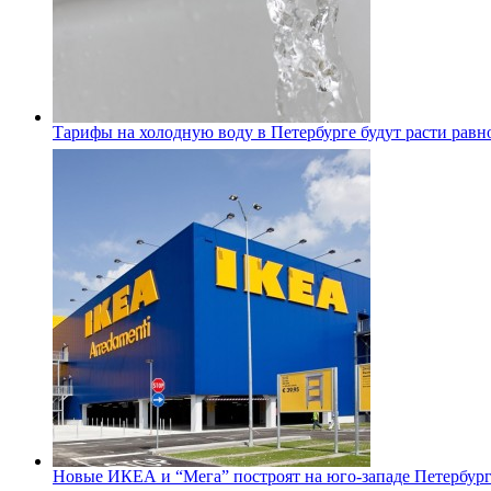
Тарифы на холодную воду в Петербурге будут расти равно
Новые ИКЕА и “Мега” построят на юго-западе Петербур