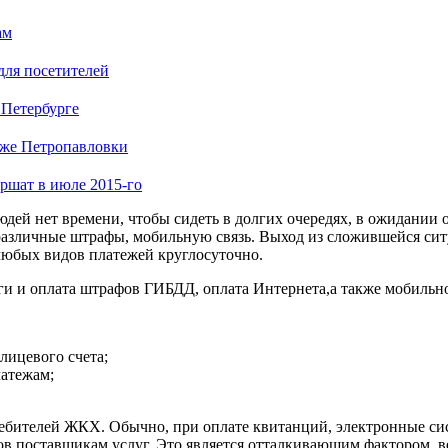
ам
для посетителей
 Петербурге
яже Петропавловки
ршат в июле 2015-го
дей нет времени, чтобы сидеть в долгих очередях, в ожидании 
различные штрафы, мобильную связь. Выход из сложившейся сит
любых видов платежей круглосуточно.
и и оплата штрафов ГИБДД, оплата Интернета,а также мобильной
лицевого счета;
атежам;
ребителей ЖКХ. Обычно, при оплате квитанций, электронные си
ов поставщикам услуг. Это является отталкивающим фактором, в