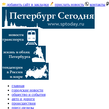
добавить сайт в закладки
прислать новость
контакты
главная
городские новости
общество и события
авто и дороги
происшествия
пресс-релизы