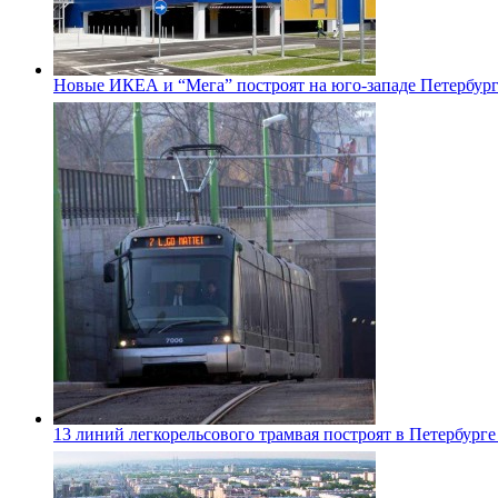
Новые ИКЕА и “Мега” построят на юго-западе Петербур
13 линий легкорельсового трамвая построят в Петербурге