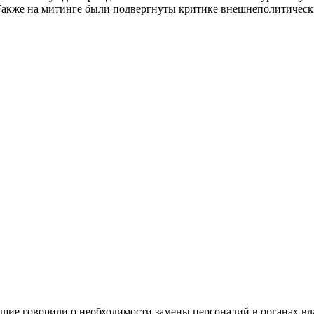
 Также на митинге были подвергнуты критике внешнеполитическ
ие говорили о необходимости замены персоналий в органах влас