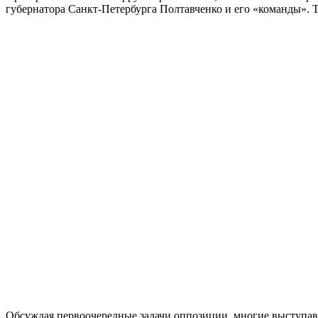
губернатора Санкт-Петербурга Полтавченко и его «команды».
Обсуждая первоочередные задачи оппозиции, многие выступавш