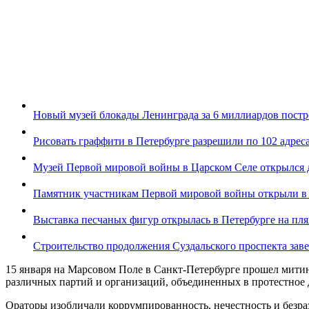
Новый музей блокады Ленинграда за 6 миллиардов постро
Рисовать граффити в Петербурге разрешили по 102 адрес
Музей Первой мировой войны в Царском Селе открылся 
Памятник участникам Первой мировой войны открыли в
Выставка песчаных фигур открылась в Петербурге на пл
Строительство продолжения Суздальского проспекта заве
15 января на Марсовом Поле в Санкт-Петербурге прошел митин
различных партий и организаций, объединенных в протестное
Ораторы изобличали коррумпированность, нечестность и безр