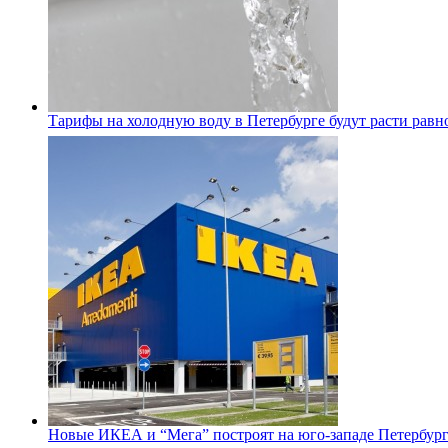
Тарифы на холодную воду в Петербурге будут расти равно
Новые ИКЕА и “Мега” построят на юго-западе Петербур