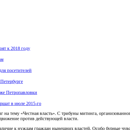
ят к 2018 году
ам
для посетителей
 Петербурге
яже Петропавловки
ршат в июле 2015-го
г на тему «Честная власть». С трибуны митинга, организованн
 движение против действующей власти.
азличие к нуждам граждан нынешних властей. Особо бурные чув