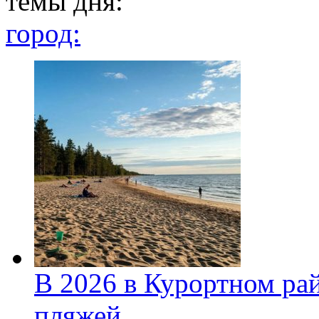
темы дня:
город:
В 2026 в Курортном ра
пляжей