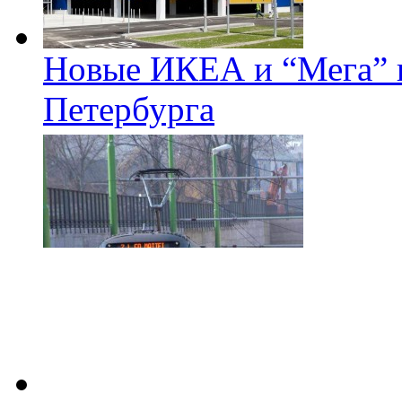
Новые ИКЕА и “Мега” п
Петербурга