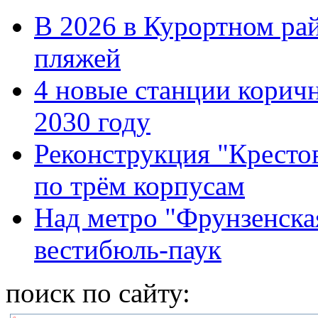
В 2026 в Курортном ра
пляжей
4 новые станции коричн
2030 году
Реконструкция "Крестов
по трём корпусам
Над метро "Фрунзенска
вестибюль-паук
поиск по сайту: