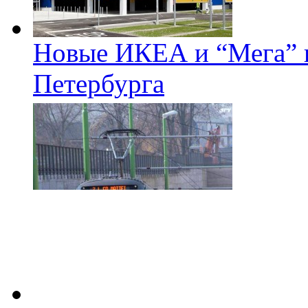
Новые ИКЕА и “Мега” п
Петербурга