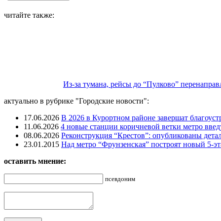
читайте также:
Из-за тумана, рейсы до “Пулково” перенапра
актуально в рубрике "Городские новости":
17.06.2026
В 2026 в Курортном районе завершат благоус
11.06.2026
4 новые станции коричневой ветки метро введу
08.06.2026
Реконструкция “Крестов”: опубликованы детал
23.01.2015
Над метро “Фрунзенская” построят новый 5-э
оставить мнение:
псевдоним