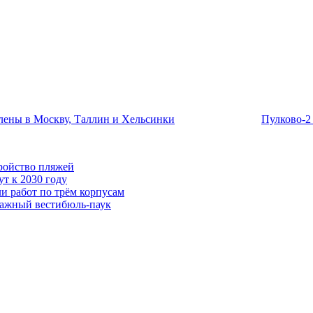
влены в Москву, Таллин и Хельсинки
Пулково-2
тройство пляжей
т к 2030 году
и работ по трём корпусам
тажный вестибюль-паук