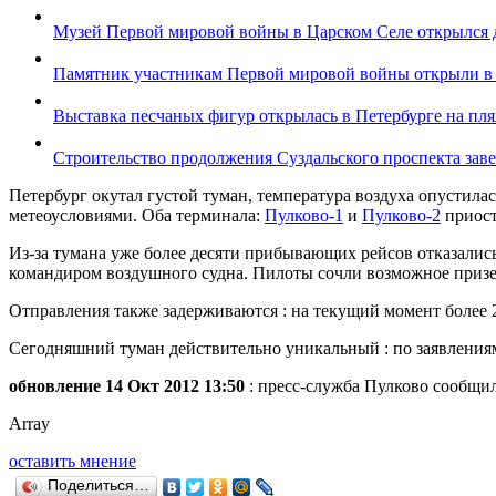
Музей Первой мировой войны в Царском Селе открылся 
Памятник участникам Первой мировой войны открыли в
Выставка песчаных фигур открылась в Петербурге на пл
Строительство продолжения Суздальского проспекта заве
Петербург окутал густой туман, температура воздуха опустила
метеоусловиями. Оба терминала:
Пулково-1
и
Пулково-2
приост
Из-за тумана уже более десяти прибывающих рейсов отказалис
командиром воздушного судна. Пилоты сочли возможное приз
Отправления также задерживаются : на текущий момент более
Сегодняшний туман действительно уникальный : по заявлениям 
обновление 14 Окт 2012 13:50
: пресс-служба Пулково сообщил
Array
оставить мнение
Поделиться…