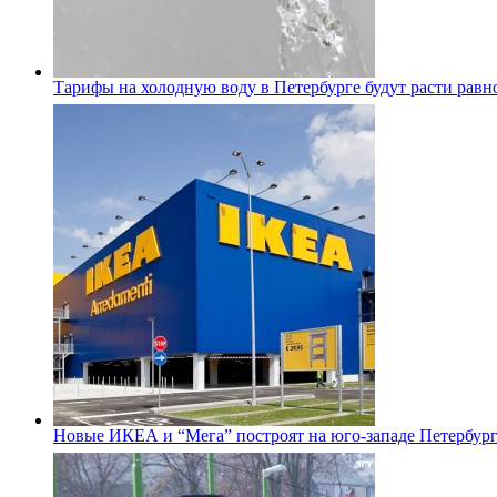
Тарифы на холодную воду в Петербурге будут расти равно
Новые ИКЕА и “Мега” построят на юго-западе Петербур