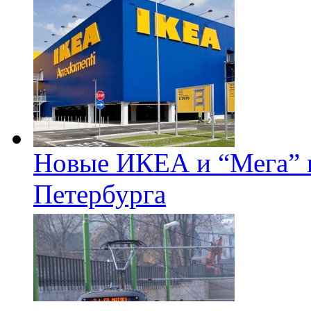
Новые ИКЕА и “Мега” п
Петербурга