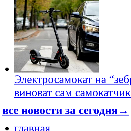
Электросамокат на “зеб
виноват сам самокатчик
все новости за сегодня→
главная