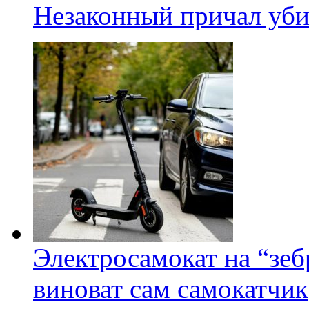
Незаконный причал уби
Электросамокат на “зеб
виноват сам самокатчик