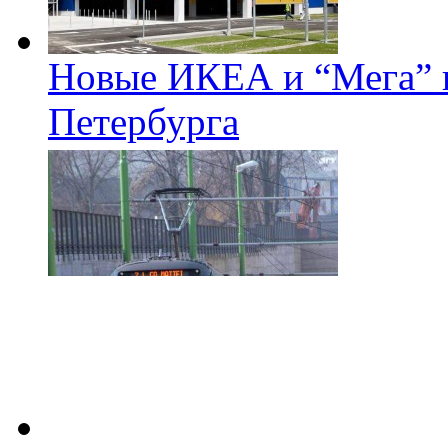
Новые ИКЕА и “Мега” п
Петербурга