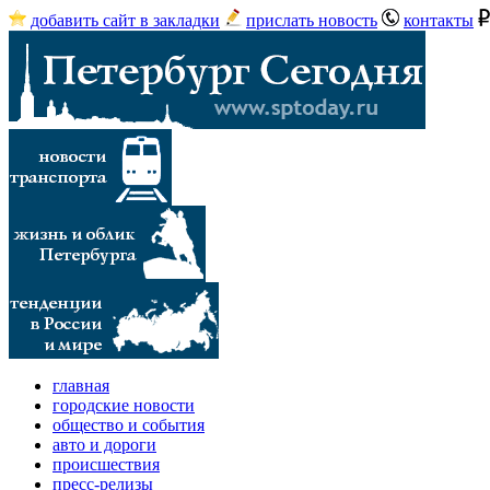
добавить сайт в закладки
прислать новость
контакты
главная
городские новости
общество и события
авто и дороги
происшествия
пресс-релизы