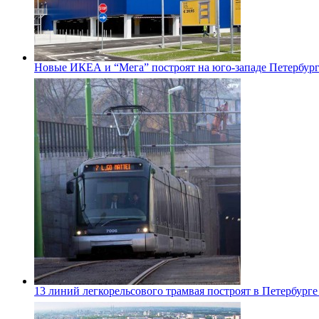
Новые ИКЕА и “Мега” построят на юго-западе Петербур
13 линий легкорельсового трамвая построят в Петербурге