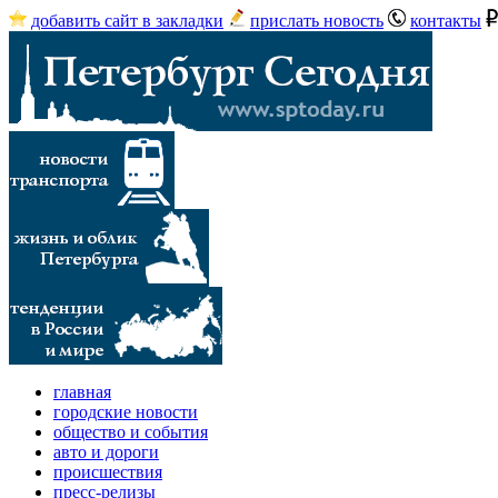
добавить сайт в закладки
прислать новость
контакты
главная
городские новости
общество и события
авто и дороги
происшествия
пресс-релизы