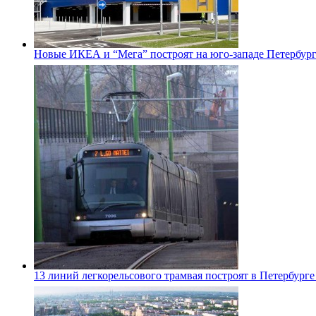
Новые ИКЕА и “Мега” построят на юго-западе Петербур
13 линий легкорельсового трамвая построят в Петербурге