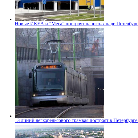
Новые ИКЕА и “Мега” построят на юго-западе Петербур
13 линий легкорельсового трамвая построят в Петербурге