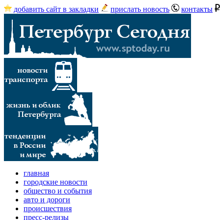
добавить сайт в закладки
прислать новость
контакты
главная
городские новости
общество и события
авто и дороги
происшествия
пресс-релизы