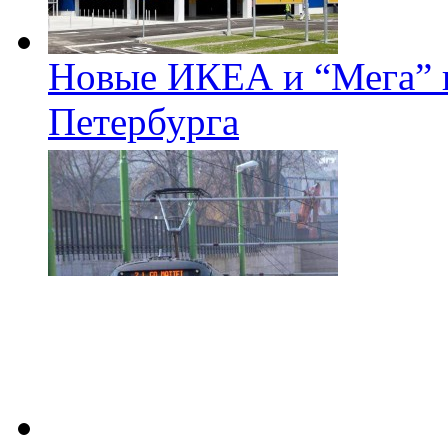
Новые ИКЕА и “Мега” п
Петербурга