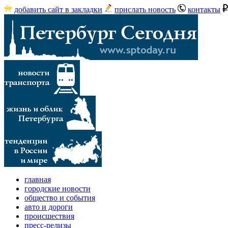
добавить сайт в закладки
прислать новость
контакты
главная
городские новости
общество и события
авто и дороги
происшествия
пресс-релизы