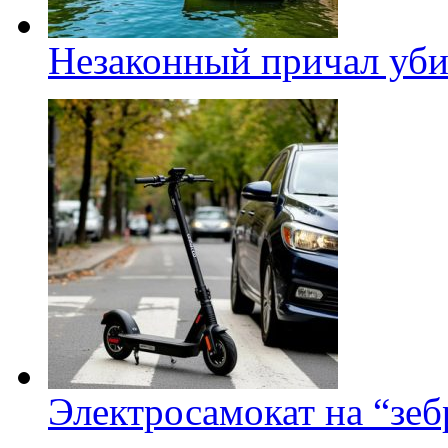
Незаконный причал уби
Электросамокат на “зеб