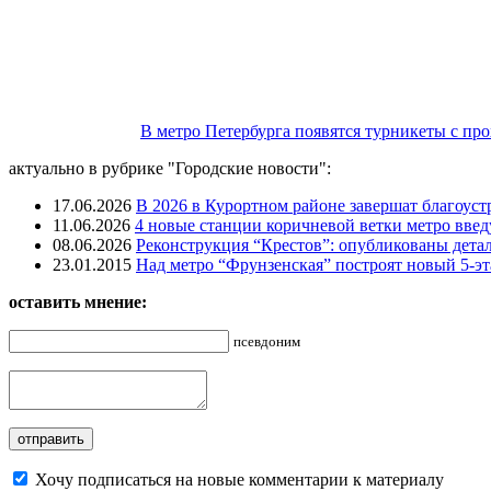
В метро Петербурга появятся турникеты с про
актуально в рубрике "Городские новости":
17.06.2026
В 2026 в Курортном районе завершат благоус
11.06.2026
4 новые станции коричневой ветки метро введу
08.06.2026
Реконструкция “Крестов”: опубликованы детал
23.01.2015
Над метро “Фрунзенская” построят новый 5-э
оставить мнение:
псевдоним
Хочу подписаться на новые комментарии к материалу