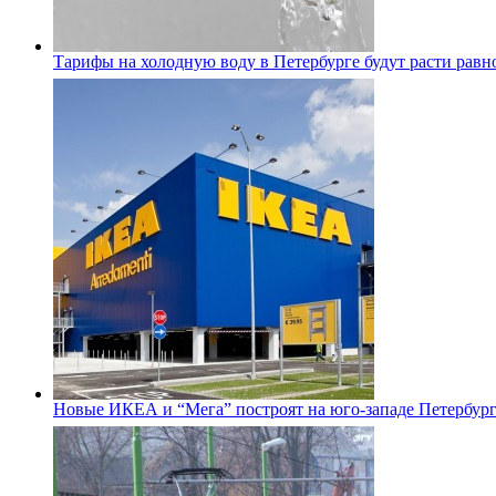
Тарифы на холодную воду в Петербурге будут расти равно
Новые ИКЕА и “Мега” построят на юго-западе Петербур