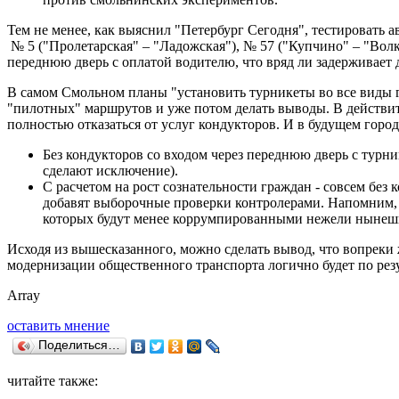
Тем не менее, как выяснил "Петербург Сегодня", тестировать 
№ 5 ("Пролетарская" – "Ладожская"), № 57 ("Купчино" – "Волк
переднюю дверь с оплатой водителю, что вряд ли задерживает 
В самом Смольном планы "установить турникеты во все виды г
"пилотных" маршрутов и уже потом делать выводы. В действите
полностью отказаться от услуг кондукторов. И в будущем город
Без кондукторов со входом через переднюю дверь с турни
сделают исключение).
С расчетом на рост сознательности граждан - совсем без
добавят выборочные проверки контролерами. Напомним,
которых будут менее коррумпированными нежели нынеш
Исходя из вышесказанного, можно сделать вывод, что вопреки 
модернизации общественного транспорта логично будет по резу
Array
оставить мнение
Поделиться…
читайте также: