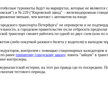
автобусные турникеты будут на маршрутах, которые не являются
овская") и № 229 ("Кировский завод" – железнодорожная станци
движение меньше, чем контакт с автоматом на входе.
ородского транспорта Петербурга" не опровергли и не подтвер
льности, в городском правительстве (если отбросить предполаг
ской транспорт сможет работать по одной из двух схем (или по 
кетом (либо покупкой разового билета у водителя) и выходом чер
 кондукторов, контролем с помощью стационарных валидаторов и
 по ранее
принятому городскому закону
, ловить "зайцев" в тра
ние контролеры.
журналистской истерии, на этот раз правда где-то посередине.
льтатам тестового периода.