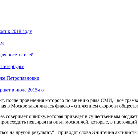
ят к 2018 году
ам
для посетителей
 Петербурге
яже Петропавловки
ршат в июле 2015-го
т, после проведения которого по мнению ряда СМИ, "все трамва
ная в Москве закончилась фиаско - снижением скорости обществ
з совершает ошибку, которая приведет в существенным бюджетн
происходить невзирая на опыт москвичей, которые, в настоящий 
яться на другой результат," - приводят слова Энштейна активис