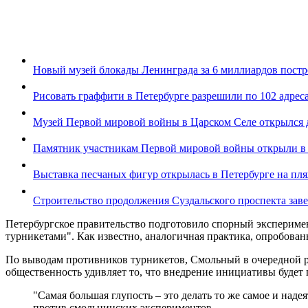
Новый музей блокады Ленинграда за 6 миллиардов постро
Рисовать граффити в Петербурге разрешили по 102 адрес
Музей Первой мировой войны в Царском Селе открылся 
Памятник участникам Первой мировой войны открыли в
Выставка песчаных фигур открылась в Петербурге на пл
Строительство продолжения Суздальского проспекта заве
Петербургское правительство подготовило спорный эксперимен
турникетами". Как известно, аналогичная практика, опробован
По выводам противников турникетов, Смольный в очередной ра
общественность удивляет то, что внедрение инициативы будет 
"Самая большая глупость – это делать то же самое и наде
против смольнинских экспериментов.