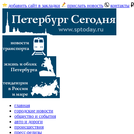
добавить сайт в закладки
прислать новость
контакты
главная
городские новости
общество и события
авто и дороги
происшествия
пресс-релизы