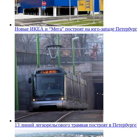
Новые ИКЕА и “Мега” построят на юго-западе Петербур
13 линий легкорельсового трамвая построят в Петербурге