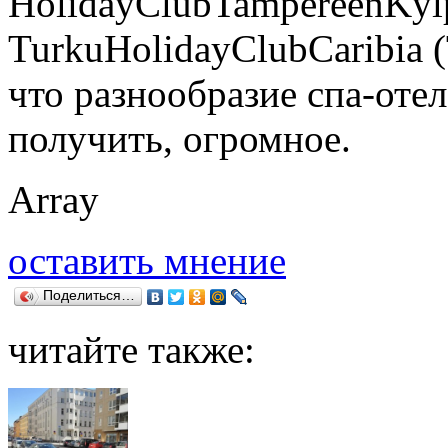
HolidayClubTampereenKylp
TurkuHolidayClubCaribia 
что разнообразие спа-оте
получить, огромное.
Array
оставить мнение
Поделиться…
читайте также: