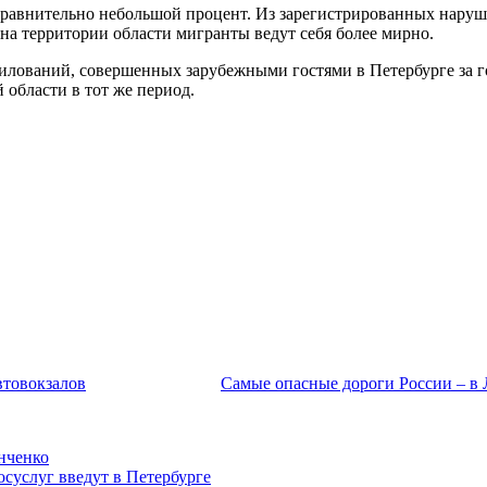
 сравнительно небольшой процент. Из зарегистрированных наруш
на территории области мигранты ведут себя более мирно.
илований, совершенных зарубежными гостями в Петербурге за год
 области в тот же период.
втовокзалов
Самые опасные дороги России – в 
нченко
осуслуг введут в Петербурге