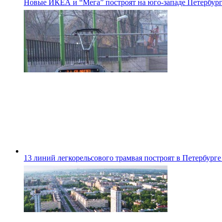
Новые ИКЕА и “Мега” построят на юго-западе Петербур
13 линий легкорельсового трамвая построят в Петербурге