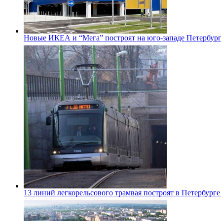
Новые ИКЕА и “Мега” построят на юго-западе Петербур
13 линий легкорельсового трамвая построят в Петербурге