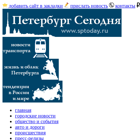
добавить сайт в закладки
прислать новость
контакты
главная
городские новости
общество и события
авто и дороги
происшествия
пресс-релизы