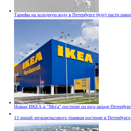
Тарифы на холодную воду в Петербурге будут расти равно
Новые ИКЕА и “Мега” построят на юго-западе Петербур
13 линий легкорельсового трамвая построят в Петербурге