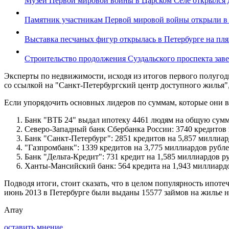
Музей Первой мировой войны в Царском Селе открылся 
Памятник участникам Первой мировой войны открыли в
Выставка песчаных фигур открылась в Петербурге на пл
Строительство продолжения Суздальского проспекта заве
Эксперты по недвижимости, исходя из итогов первого полугод
со ссылкой на "Санкт-Петербургский центр доступного жилья",
Если упорядочить основных лидеров по суммам, которые они в
Банк "ВТБ 24" выдал ипотеку 4461 людям на общую сумм
Северо-Западный банк Сбербанка России: 3740 кредитов 
Банк "Санкт-Петербург": 2851 кредитов на 5,857 миллиар
"Газпромбанк": 1339 кредитов на 3,775 миллиардов рубле
Банк "Дельта-Кредит": 731 кредит на 1,585 миллиардов р
Ханты-Мансийский банк: 564 кредита на 1,943 миллиард
Подводя итоги, стоит сказать, что в целом популярность ипот
июнь 2013 в Петербурге были выданы 15577 займов на жилье н
Array
оставить мнение