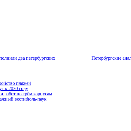
полнили два петербургских
Петербургские ана
тройство пляжей
т к 2030 году
и работ по трём корпусам
тажный вестибюль-паук