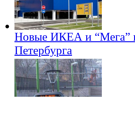
Новые ИКЕА и “Мега” п
Петербурга