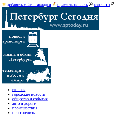
добавить сайт в закладки
прислать новость
контакты
главная
городские новости
общество и события
авто и дороги
происшествия
пресс-релизы