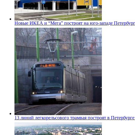
Новые ИКЕА и “Мега” построят на юго-западе Петербур
13 линий легкорельсового трамвая построят в Петербурге