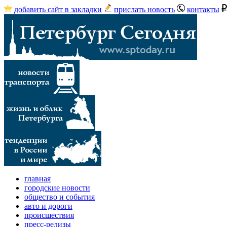
добавить сайт в закладки
прислать новость
контакты
главная
городские новости
общество и события
авто и дороги
происшествия
пресс-релизы