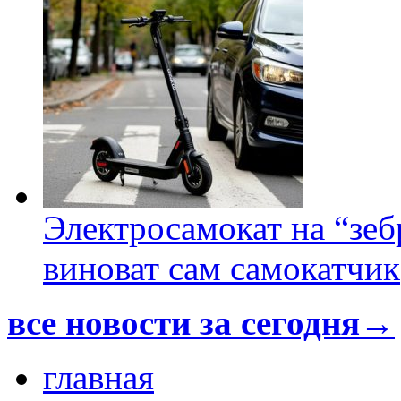
Электросамокат на “зеб
виноват сам самокатчик
все новости за сегодня→
главная