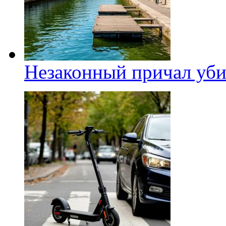
Незаконный причал уби