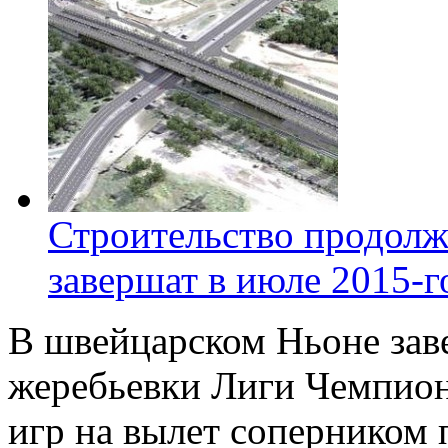
Строительство продолж
завершат в июле 2015-г
В швейцарском Ньоне зав
жеребьевки Лиги Чемпион
игр на вылет соперником 